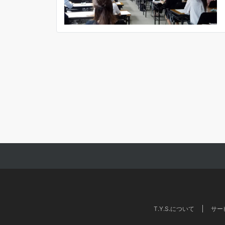
T.Y.S.について
サー